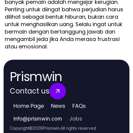
banyak pemain adalah mengejar kerugian.
Penting untuk diingat bahwa perjudian harus
dilihat sebagai bentuk hiburan, bukan cara
untuk menghasilkan uang. Selalu ingat untuk
bermain dengan bertanggung jawab dan
mengambil jeda jika Anda merasa frustrasi
atau emosional.
Prismwin
Contact us
Home Page
News
FAQs
Jobs
info
@
prismwin.com
Copyright
©
2026
Prismwin
.
All rights reserved