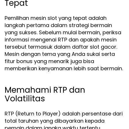
Tepat
Pemilihan mesin slot yang tepat adalah
langkah pertama dalam strategi bermain
yang sukses. Sebelum mulai bermain, periksa
informasi mengenai RTP dan apakah mesin
tersebut termasuk dalam daftar slot gacor.
Mesin dengan tema yang Anda sukai serta
fitur bonus yang menarik juga bisa
memberikan kenyamanan lebih saat bermain.
Memahami RTP dan
Volatilitas
RTP (Return to Player) adalah persentase dari
total taruhan yang dibayarkan kepada
pemain dalam jangka waktu tertentu.