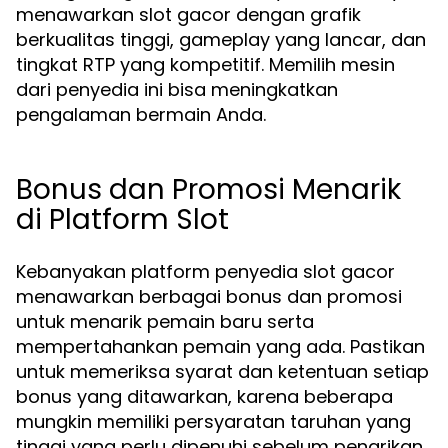
menawarkan slot gacor dengan grafik
berkualitas tinggi, gameplay yang lancar, dan
tingkat RTP yang kompetitif. Memilih mesin
dari penyedia ini bisa meningkatkan
pengalaman bermain Anda.
Bonus dan Promosi Menarik
di Platform Slot
Kebanyakan platform penyedia slot gacor
menawarkan berbagai bonus dan promosi
untuk menarik pemain baru serta
mempertahankan pemain yang ada. Pastikan
untuk memeriksa syarat dan ketentuan setiap
bonus yang ditawarkan, karena beberapa
mungkin memiliki persyaratan taruhan yang
tinggi yang perlu dipenuhi sebelum penarikan.