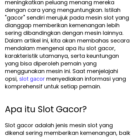
meningkatkan peluang menang mereka
dengan cara yang menguntungkan. Istilah
"gacor" sendiri merujuk pada mesin slot yang
dianggap memberikan kemenangan lebih
sering dibandingkan dengan mesin lainnya.
Dalam artikel ini, kita akan membahas secara
mendalam mengenai apa itu slot gacor,
karakteristik utamanya, serta keuntungan
yang bisa diperoleh pemain yang
menggunakan mesin ini. Saat menjelajahi
opsi,
menyediakan informasi yang
slot gacor
komprehensif untuk setiap pemain.
Apa itu Slot Gacor?
Slot gacor adalah jenis mesin slot yang
dikenal sering memberikan kemenangan, baik