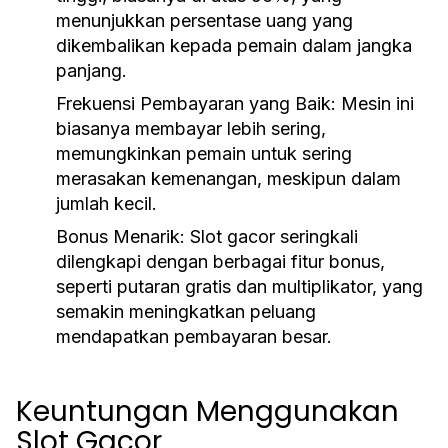
menunjukkan persentase uang yang
dikembalikan kepada pemain dalam jangka
panjang.
Frekuensi Pembayaran yang Baik:
Mesin ini
biasanya membayar lebih sering,
memungkinkan pemain untuk sering
merasakan kemenangan, meskipun dalam
jumlah kecil.
Bonus Menarik:
Slot gacor seringkali
dilengkapi dengan berbagai fitur bonus,
seperti putaran gratis dan multiplikator, yang
semakin meningkatkan peluang
mendapatkan pembayaran besar.
Keuntungan Menggunakan
Slot Gacor