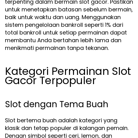
terpenting dalam bermain slot gacor. Pastikan
untuk menetapkan batasan sebelum bermain,
baik untuk waktu dan uang. Menggunakan
sistem pengelolaan bankroll seperti 1% dari
total bankroll untuk setiap permainan dapat
membantu Anda bertahan lebih lama dan
menikmati permainan tanpa tekanan.
Kategori Permainan Slot
Gacor Terpopuler
Slot dengan Tema Buah
Slot bertema buah adalah kategori yang
klasik dan tetap populer di kalangan pemain.
Dengan simbol seperti ceri, lemon, dan