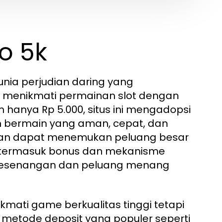
o 5k
nia perjudian daring yang
menikmati permainan slot dengan
hanya Rp 5.000, situs ini mengadopsi
n bermain yang aman, cepat, dan
ran dapat menemukan peluang besar
, termasuk bonus dan mekanisme
 kesenangan dan peluang menang
kmati game berkualitas tinggi tetapi
 metode deposit yang populer seperti