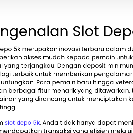
ngenalan Slot Dep
Depo 5k merupakan inovasi terbaru dalam du
erikan akses mudah kepada pemain untuk 
 yang terjangkau. Dengan deposit minimum 
logi terbaik untuk memberikan pengalama
untungkan. Para pemain baru hingga vete
n berbagai fitur menarik yang ditawarkan
ainan yang dirancang untuk menciptakan
tinggi.
am
, Anda tidak hanya dapat meni
slot depo 5k
mendapatkan transaksi yang efisien melalui