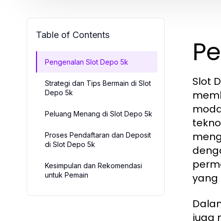
Table of Contents
Pe
Pengenalan Slot Depo 5k
Slot 
Strategi dan Tips Bermain di Slot
Depo 5k
memb
modal
Peluang Menang di Slot Depo 5k
tekno
meng
Proses Pendaftaran dan Deposit
di Slot Depo 5k
denga
perm
Kesimpulan dan Rekomendasi
untuk Pemain
yang 
Dal
juga 