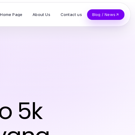
Home Page
About Us
Contact us
Blog / News
o 5k