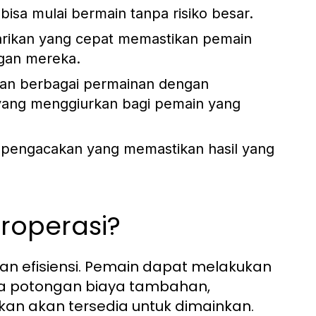
isa mulai bermain tanpa risiko besar.
narikan yang cepat memastikan pemain
gan mereka.
kan berbagai permainan dengan
yang menggiurkan bagi pemain yang
t pengacakan yang memastikan hasil yang
roperasi?
 dan efisiensi. Pemain dapat melakukan
npa potongan biaya tambahan,
an akan tersedia untuk dimainkan.