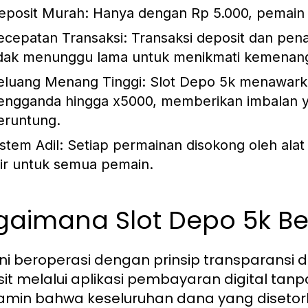
eposit Murah
: Hanya dengan Rp 5.000, pemain b
ecepatan Transaksi
: Transaksi deposit dan pe
idak menunggu lama untuk menikmati kemenan
eluang Menang Tinggi
: Slot Depo 5k menawar
engganda hingga x5000, memberikan imbalan 
eruntung.
istem Adil
: Setiap permainan disokong oleh ala
air untuk semua pemain.
gaimana Slot Depo 5k Be
 ini beroperasi dengan prinsip transparansi
it melalui aplikasi pembayaran digital ta
min bahwa keseluruhan dana yang disetork