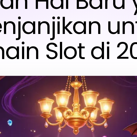
ah Hal Baru
njanjikan un
ain Slot di 2