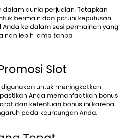
 dalam dunia perjudian. Tetapkan
ntuk bermain dan patuhi keputusan
l Anda ke dalam sesi permainan yang
ainan lebih lama tanpa
romosi Slot
t digunakan untuk meningkatkan
k, pastikan Anda memanfaatkan bonus
yarat dan ketentuan bonus ini karena
engaruh pada keuntungan Anda.
yang Tepat