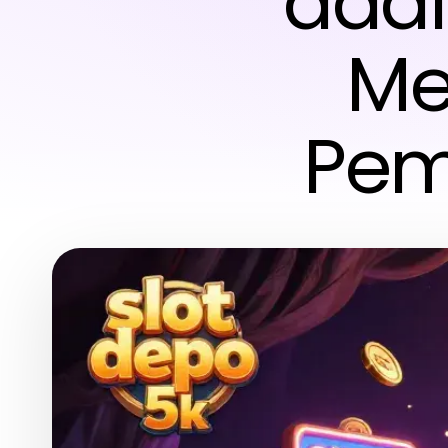
adal
Me
Pem