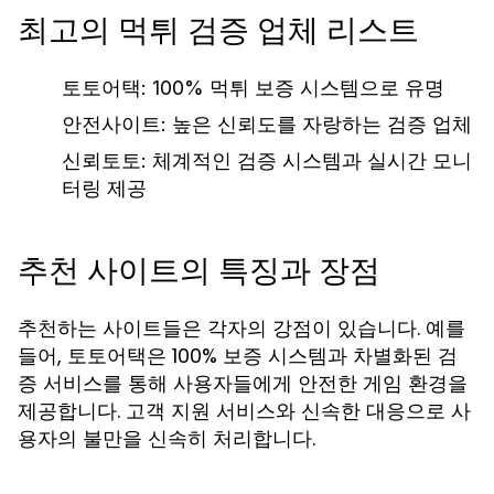
최고의 먹튀 검증 업체 리스트
토토어택: 100% 먹튀 보증 시스템으로 유명
안전사이트: 높은 신뢰도를 자랑하는 검증 업체
신뢰토토: 체계적인 검증 시스템과 실시간 모니
터링 제공
추천 사이트의 특징과 장점
추천하는 사이트들은 각자의 강점이 있습니다. 예를
들어, 토토어택은 100% 보증 시스템과 차별화된 검
증 서비스를 통해 사용자들에게 안전한 게임 환경을
제공합니다. 고객 지원 서비스와 신속한 대응으로 사
용자의 불만을 신속히 처리합니다.