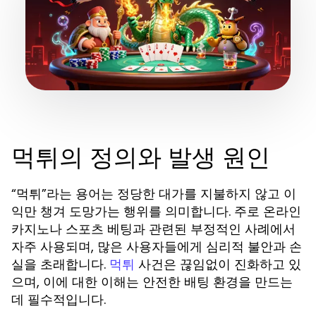
먹튀의 정의와 발생 원인
“먹튀”라는 용어는 정당한 대가를 지불하지 않고 이
익만 챙겨 도망가는 행위를 의미합니다. 주로 온라인
카지노나 스포츠 베팅과 관련된 부정적인 사례에서
자주 사용되며, 많은 사용자들에게 심리적 불안과 손
실을 초래합니다.
사건은 끊임없이 진화하고 있
먹튀
으며, 이에 대한 이해는 안전한 배팅 환경을 만드는
데 필수적입니다.