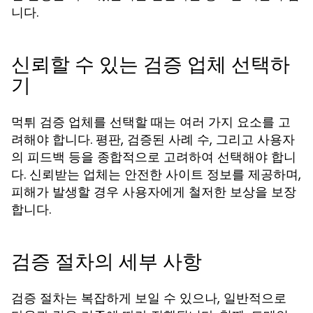
니다.
신뢰할 수 있는 검증 업체 선택하
기
먹튀 검증 업체를 선택할 때는 여러 가지 요소를 고
려해야 합니다. 평판, 검증된 사례 수, 그리고 사용자
의 피드백 등을 종합적으로 고려하여 선택해야 합니
다. 신뢰받는 업체는 안전한 사이트 정보를 제공하며,
피해가 발생할 경우 사용자에게 철저한 보상을 보장
합니다.
검증 절차의 세부 사항
검증 절차는 복잡하게 보일 수 있으나, 일반적으로