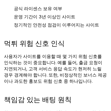
공식 라이센스 보유 여부
운영 기간이 3년 이상인 사이트
정기적인 안전성 점검이 이루어지는 사이트
먹튀 위험 신호 인식
사용자가 사이트를 이용할 때 몇 가지 위험 신호를
인식하는 것이 중요합니다. 예를 들어, 출금 요청이
지연되거나, 고객 서비스 응답 속도가 현저히 느릴
경우 경계해야 합니다. 또한, 비정상적인 보너스 제공
이나 과도한 홍보도 위험 신호 중 하나입니다.
책임감 있는 배팅 원칙