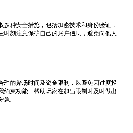
取多种安全措施，包括加密技术和身份验证，
应时刻注意保护自己的账户信息，避免向他人
合理的赌场时间及资金限制，以避免因过度投
我约束功能，帮助玩家在超出限制时及时做出
关键。