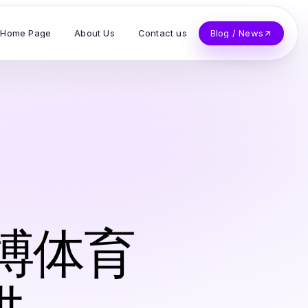
Home Page
About Us
Contact us
Blog / News
亚博体育