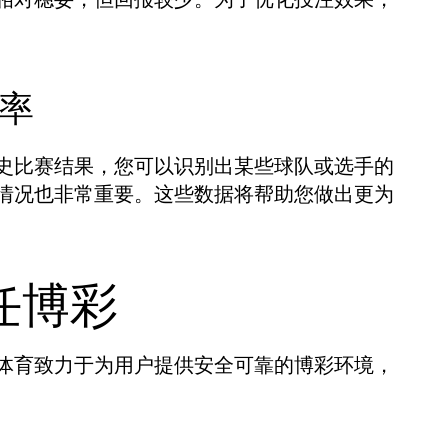
率
史比赛结果，您可以识别出某些球队或选手的
情况也非常重要。这些数据将帮助您做出更为
任博彩
体育致力于为用户提供安全可靠的博彩环境，