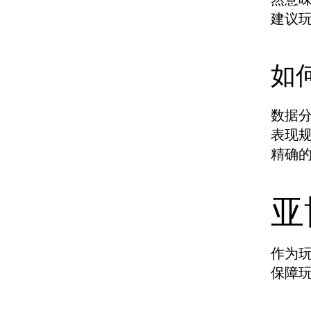
建议
如
数据
表现
精确
亚
作为
保障