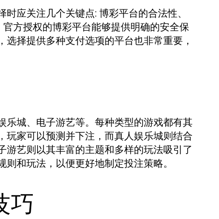
时应关注几个关键点: 博彩平台的合法性、
量。官方授权的博彩平台能够提供明确的安全保
，选择提供多种支付选项的平台也非常重要，
娱乐城、电子游艺等。每种类型的游戏都有其
，玩家可以预测并下注，而真人娱乐城则结合
子游艺则以其丰富的主题和多样的玩法吸引了
规则和玩法，以便更好地制定投注策略。
技巧