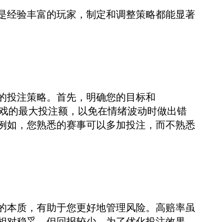
是经验丰富的玩家，制定和调整策略都能显著
的投注策略。首先，明确您的目标和
个游戏的最大投注额，以免在情绪波动时做出错
例如，您熟悉的赛事可以多加投注，而不熟悉
的本质，有助于您更好地管理风险。高赔率虽
相对稳妥，但回报较少。为了优化投注效果，