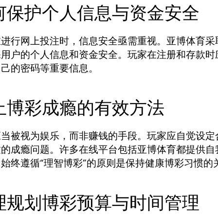
何保护个人信息与资金安全
在进行网上投注时，信息安全亟需重视。亚博体育采
保用户的个人信息和资金安全。玩家在注册和存款时
自己的密码等重要信息。
止博彩成瘾的有效方法
应当被视为娱乐，而非赚钱的手段。玩家应自觉设定
致的成瘾问题。许多在线平台包括亚博体育都提供自
始终遵循“理智博彩”的原则是保持健康博彩习惯的
理规划博彩预算与时间管理