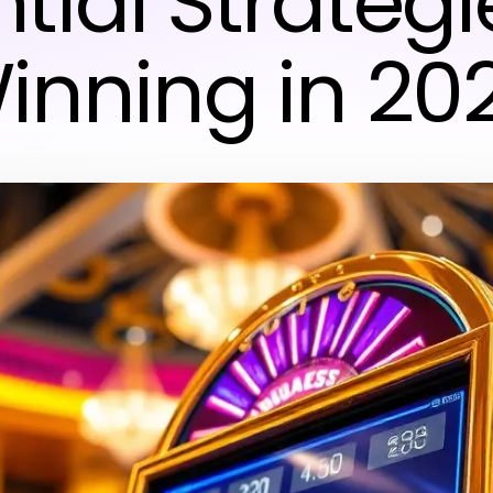
tial Strategi
inning in 20