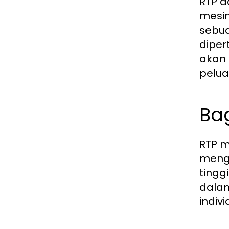
RTP a
mesin
sebua
diper
akan 
pelua
Ba
RTP 
mengh
tingg
dalam
indiv