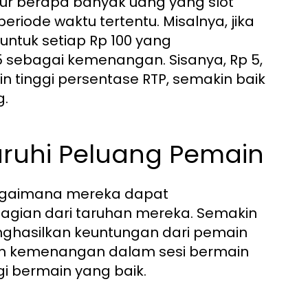
ur berapa banyak uang yang slot
iode waktu tertentu. Misalnya, jika
 untuk setiap Rp 100 yang
 sebagai kemenangan. Sisanya, Rp 5,
in tinggi persentase RTP, semakin baik
g.
uhi Peluang Pemain
agaimana mereka dapat
gian dari taruhan mereka. Semakin
enghasilkan keuntungan dari pemain
min kemenangan dalam sesi bermain
egi bermain yang baik.