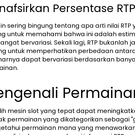
nafsirkan Persentase RT
n sering bingung tentang apa arti nilai RTP
ng untuk memahami bahwa ini adalah estim
sangat bervariasi. Sekali lagi, RTP bukanlah 
ng untuk memperhatikan perbedaan antara 
arnya dapat bervariasi berdasarkan banyak 
ainan.
ngenali Permainan
ih mesin slot yang tepat dapat meningkat
k permainan yang dikategorikan sebagai 
tahui permainan mana yang menawarkan RTP