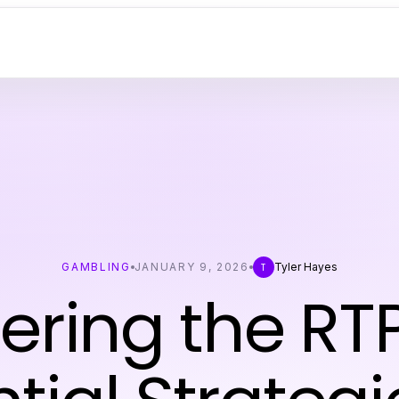
GAMBLING
JANUARY 9, 2026
Tyler Hayes
T
ring the RTP