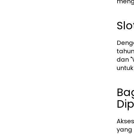
menga
Slo
Denga
tahun
dan "
untuk
Ba
Dip
Akses
yang 